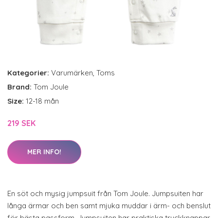
Kategorier:
Varumärken
,
Toms
Brand:
Tom Joule
Size:
12-18 mån
219 SEK
MER INFO!
En söt och mysig jumpsuit från Tom Joule. Jumpsuiten har
långa ärmar och ben samt mjuka muddar i ärm- och benslut
för bästa passform. Jumpsuiten har praktiska tryckknappar