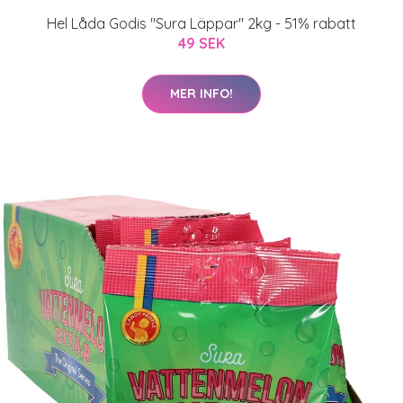
Hel Låda Godis "Sura Läppar" 2kg - 51% rabatt
49 SEK
MER INFO!