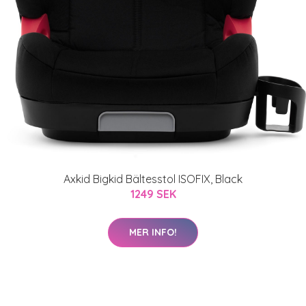
Axkid Bigkid Bältesstol ISOFIX, Black
1249 SEK
MER INFO!