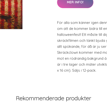
MER INFO!
För alla som känner igen den
om att de kommer bidra till en
halloweenfest! Ett måste till d
skräckfilmen och tänkt bjuda 
allt spökande, för då är ju se
Skräckclown kommer med moti
mot en rödrandig bakgrund á l
är i tre lager och mäter utvikt
x 16 cm). Säljs i 12-pack.
Rekommenderade produkter