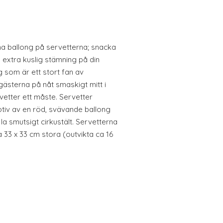
na ballong på servetterna; snacka
 extra kuslig stämning på din
ig som är ett stort fan av
gästerna på nåt smaskigt mitt i
rvetter ett måste. Servetter
v av en röd, svävande ballong
a smutsigt cirkustält. Servetterna
a 33 x 33 cm stora (outvikta ca 16