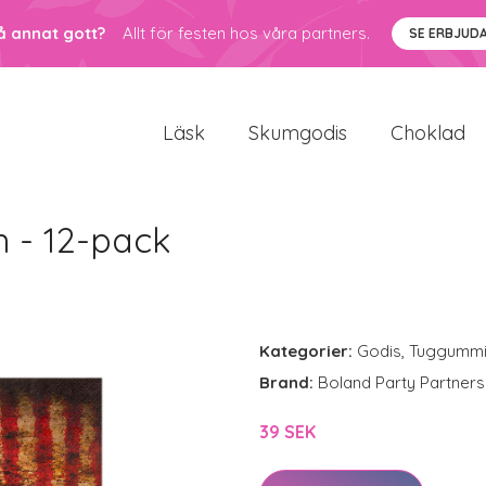
å annat gott?
Allt för festen hos våra partners.
SE ERBJUD
Läsk
Skumgodis
Choklad
 - 12-pack
Kategorier:
Godis
,
Tuggumm
Brand:
Boland Party Partners
39 SEK