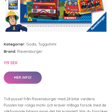
Kategorier:
Godis
,
Tuggummi
Brand:
Ravensburger
119 SEK
MER INFO!
Två pussel från Ravensburger med 24 bitar vardera.
Pusslen har roliga motiv och kräver många försök med de
olikformade bitarna innan det blir komplett. När du försöker