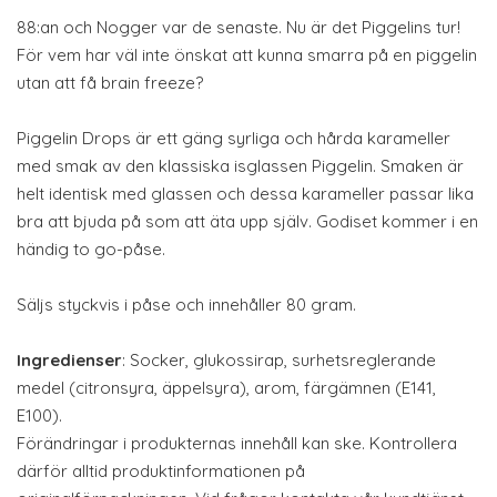
88:an och Nogger var de senaste. Nu är det Piggelins tur!
För vem har väl inte önskat att kunna smarra på en piggelin
utan att få brain freeze?
Piggelin Drops är ett gäng syrliga och hårda karameller
med smak av den klassiska isglassen Piggelin. Smaken är
helt identisk med glassen och dessa karameller passar lika
bra att bjuda på som att äta upp själv. Godiset kommer i en
händig to go-påse.
Säljs styckvis i påse och innehåller 80 gram.
Ingredienser
: Socker, glukossirap, surhetsreglerande
medel (citronsyra, äppelsyra), arom, färgämnen (E141,
E100).
Förändringar i produkternas innehåll kan ske. Kontrollera
därför alltid produktinformationen på