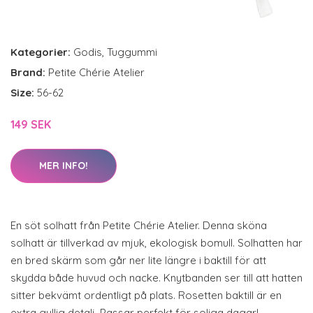
Kategorier:
Godis
,
Tuggummi
Brand:
Petite Chérie Atelier
Size:
56-62
149 SEK
MER INFO!
En söt solhatt från Petite Chérie Atelier. Denna sköna
solhatt är tillverkad av mjuk, ekologisk bomull. Solhatten har
en bred skärm som går ner lite längre i baktill för att
skydda både huvud och nacke. Knytbanden ser till att hatten
sitter bekvämt ordentligt på plats. Rosetten baktill är en
extra gullig detalj. Passar perfekt för soliga dagar!