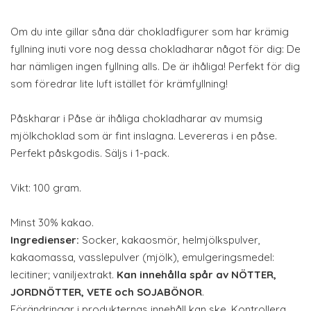
Om du inte gillar såna där chokladfigurer som har krämig
fyllning inuti vore nog dessa chokladharar något för dig: De
har nämligen ingen fyllning alls. De är ihåliga! Perfekt för dig
som föredrar lite luft istället för krämfyllning!
Påskharar i Påse är ihåliga chokladharar av mumsig
mjölkchoklad som är fint inslagna. Levereras i en påse.
Perfekt påskgodis. Säljs i 1-pack.
Vikt: 100 gram.
Minst 30% kakao.
Ingredienser:
Socker, kakaosmör, helmjölkspulver,
kakaomassa, vasslepulver (mjölk), emulgeringsmedel:
lecitiner; vaniljextrakt.
Kan innehålla spår av NÖTTER,
JORDNÖTTER, VETE och SOJABÖNOR
.
Förändringar i produkternas innehåll kan ske. Kontrollera