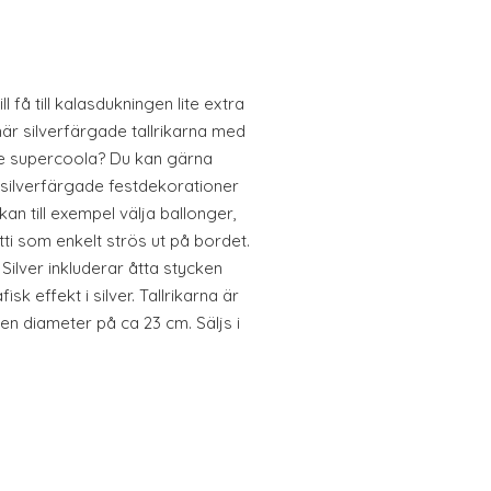
ll få till kalasdukningen lite extra
r silverfärgade tallrikarna med
de supercoola? Du kan gärna
 silverfärgade festdekorationer
 kan till exempel välja ballonger,
tti som enkelt strös ut på bordet.
Silver inkluderar åtta stycken
sk effekt i silver. Tallrikarna är
en diameter på ca 23 cm. Säljs i