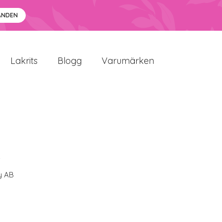
ANDEN
Lakrits
Blogg
Varumärken
i
y AB