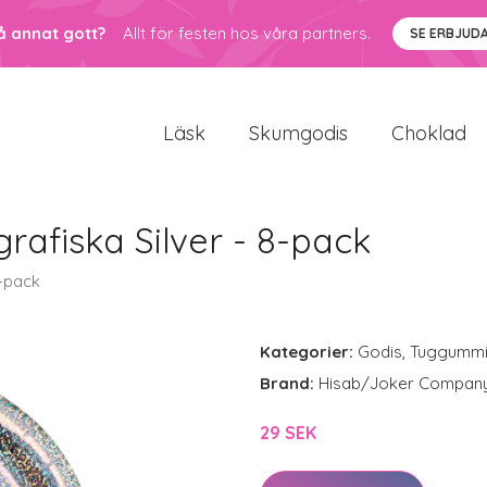
å annat gott?
Allt för festen hos våra partners.
SE ERBJUD
Läsk
Skumgodis
Choklad
rafiska Silver - 8-pack
8-pack
Kategorier:
Godis
,
Tuggumm
Brand:
Hisab/Joker Compan
29 SEK