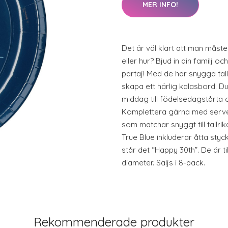
MER INFO!
Det är väl klart att man måste 
eller hur? Bjud in din familj 
partaj! Med de här snygga tallr
skapa ett härlig kalasbord. Du 
middag till födelsedagstårta o
Komplettera gärna med serve
som matchar snyggt till tallri
True Blue inkluderar åtta stycke
står det “Happy 30th”. De är t
diameter. Säljs i 8-pack.
Rekommenderade produkter