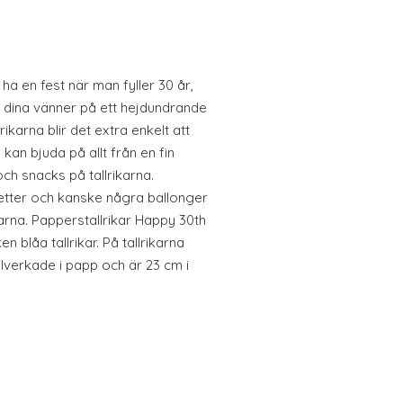
ha en fest när man fyller 30 år,
och dina vänner på ett hejdundrande
ikarna blir det extra enkelt att
kan bjuda på allt från en fin
ch snacks på tallrikarna.
tter och kanske några ballonger
karna. Papperstallrikar Happy 30th
n blåa tallrikar. På tallrikarna
illverkade i papp och är 23 cm i