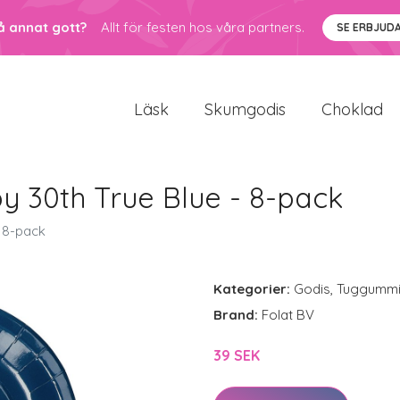
å annat gott?
Allt för festen hos våra partners.
SE ERBJUD
Läsk
Skumgodis
Choklad
y 30th True Blue - 8-pack
- 8-pack
Kategorier:
Godis
,
Tuggumm
Brand:
Folat BV
39 SEK