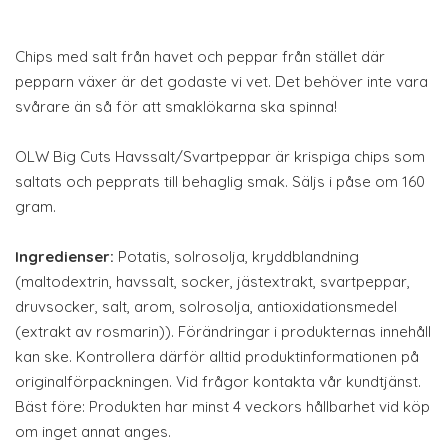
Chips med salt från havet och peppar från stället där
pepparn växer är det godaste vi vet. Det behöver inte vara
svårare än så för att smaklökarna ska spinna!
OLW Big Cuts Havssalt/Svartpeppar är krispiga chips som
saltats och pepprats till behaglig smak. Säljs i påse om 160
gram.
Ingredienser:
Potatis, solrosolja, kryddblandning
(maltodextrin, havssalt, socker, jästextrakt, svartpeppar,
druvsocker, salt, arom, solrosolja, antioxidationsmedel
(extrakt av rosmarin)). Förändringar i produkternas innehåll
kan ske. Kontrollera därför alltid produktinformationen på
originalförpackningen. Vid frågor kontakta vår kundtjänst.
Bäst före: Produkten har minst 4 veckors hållbarhet vid köp
om inget annat anges.