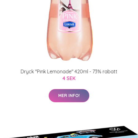
Dryck "Pink Lemonade" 420ml - 73% rabatt
4 SEK
MER INFO!