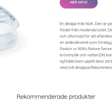
MER INFO!
En dinapp från NUK. Den är pe
flödet från modersbröstet. Den
och utformad för att efterlik
en antikolikventil som förebyg
flaskor ur NUKs Nature Sense-
bröstmjölk och vatten.Ditt b
nyfödda barn upptill dess att 
med två dinappar.Rekommende
Rekommenderade produkter