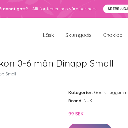
å annat gott?
Allt för festen hos våra partners.
SE ERBJUD
Läsk
Skumgodis
Choklad
ikon 0-6 mån Dinapp Small
pp Small
Kategorier:
Godis
,
Tuggumm
Brand:
NUK
99 SEK