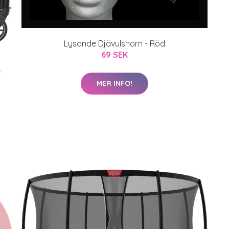
Lysande Djävulshorn - Röd
69 SEK
e
MER INFO!