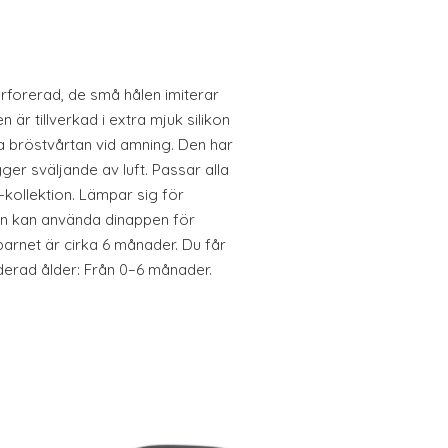
rforerad, de små hålen imiterar
 är tillverkad i extra mjuk silikon
na bröstvårtan vid amning. Den har
ger sväljande av luft. Passar alla
kollektion. Lämpar sig för
arn kan använda dinappen för
barnet är cirka 6 månader. Du får
rad ålder: Från 0–6 månader.