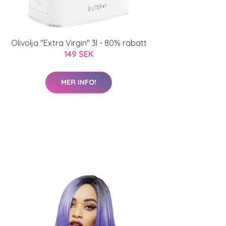
Olivolja "Extra Virgin" 3l - 80% rabatt
149 SEK
MER INFO!