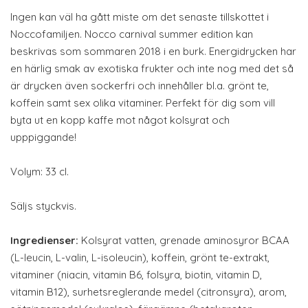
Ingen kan väl ha gått miste om det senaste tillskottet i
Noccofamiljen. Nocco carnival summer edition kan
beskrivas som sommaren 2018 i en burk. Energidrycken har
en härlig smak av exotiska frukter och inte nog med det så
är drycken även sockerfri och innehåller bl.a. grönt te,
koffein samt sex olika vitaminer. Perfekt för dig som vill
byta ut en kopp kaffe mot något kolsyrat och
upppiggande!
Volym: 33 cl.
Säljs styckvis.
Ingredienser:
Kolsyrat vatten, grenade aminosyror BCAA
(L-leucin, L-valin, L-isoleucin), koffein, grönt te-extrakt,
vitaminer (niacin, vitamin B6, folsyra, biotin, vitamin D,
vitamin B12), surhetsreglerande medel (citronsyra), arom,