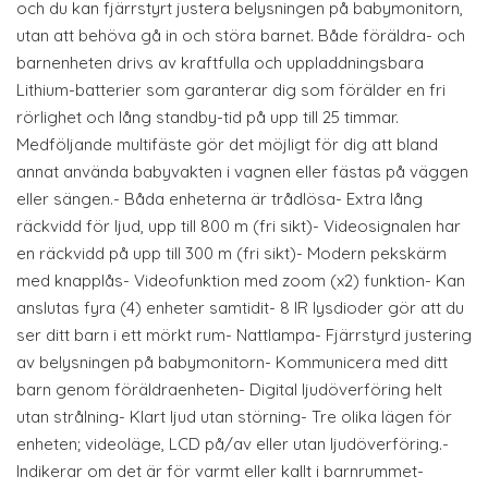
och du kan fjärrstyrt justera belysningen på babymonitorn,
utan att behöva gå in och störa barnet. Både föräldra- och
barnenheten drivs av kraftfulla och uppladdningsbara
Lithium-batterier som garanterar dig som förälder en fri
rörlighet och lång standby-tid på upp till 25 timmar.
Medföljande multifäste gör det möjligt för dig att bland
annat använda babyvakten i vagnen eller fästas på väggen
eller sängen.- Båda enheterna är trådlösa- Extra lång
räckvidd för ljud, upp till 800 m (fri sikt)- Videosignalen har
en räckvidd på upp till 300 m (fri sikt)- Modern pekskärm
med knapplås- Videofunktion med zoom (x2) funktion- Kan
anslutas fyra (4) enheter samtidit- 8 IR lysdioder gör att du
ser ditt barn i ett mörkt rum- Nattlampa- Fjärrstyrd justering
av belysningen på babymonitorn- Kommunicera med ditt
barn genom föräldraenheten- Digital ljudöverföring helt
utan strålning- Klart ljud utan störning- Tre olika lägen för
enheten; videoläge, LCD på/av eller utan ljudöverföring.-
Indikerar om det är för varmt eller kallt i barnrummet-