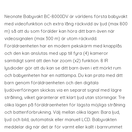
Neonate Babyvakt BC-8000DV är världens första babyvakt
med videofunktion och extra lång räckvidd av ljud (max 800
m) så att du som förälder kan höra ditt barn även när
videosignalen (max 300 m) är utom räckvidd.
Föräldraenheten har en modern pekskärm med knapplås
och den kan anslutas med upp till fyra (4) kameror
samtidigt samt att den har zoom (x2) funktion. 8 IR
lysdioder gör att du kan se ditt barn även i ett mörkt rum
och babyenheten har en nattlampa. Du kan prata med ditt
barn genom föräldraenheten och den digitala
ljudöverföringen skickas via en separat signal med lägre
strålning, vilket garanterar ett klart ljud utan störningar. Tre
olika lägen på föräldraenheten för lägsta möjliga strålning
och batteriförbrukning. Välj mellan olika lägen: Bara ljud,
ljud och bild, automatisk eller manuell LCD. Babyvakten
meddelar dig när det är för varmt eller kallt i barnrummet