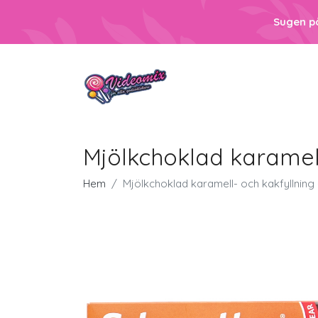
Sugen p
Mjölkchoklad karamell
Hem
Mjölkchoklad karamell- och kakfyllning 