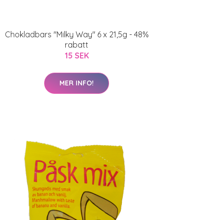
Chokladbars "Milky Way" 6 x 21,5g - 48%
rabatt
15 SEK
MER INFO!