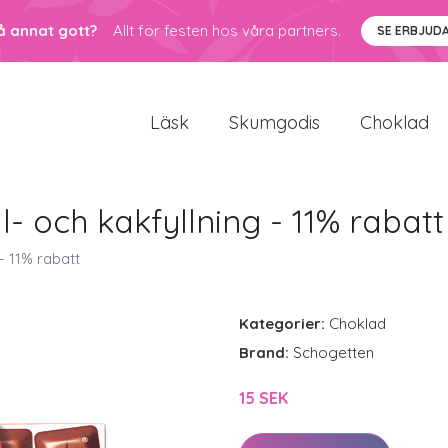
å annat gott?
Allt för festen hos våra partners.
SE ERBJUD
Läsk
Skumgodis
Choklad
- och kakfyllning - 11% rabatt
- 11% rabatt
Kategorier:
Choklad
Brand:
Schogetten
15 SEK