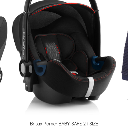
Britax Römer BABY-SAFE 2 i-SIZE