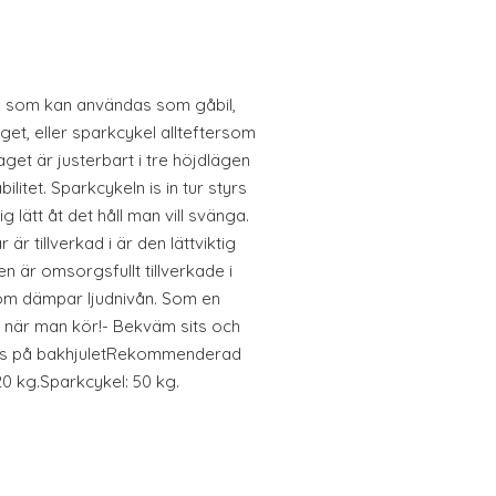
don som kan användas som gåbil,
get, eller sparkcykel allteftersom
aget är justerbart i tre höjdlägen
ilitet. Sparkcykeln is in tur styrs
 lätt åt det håll man vill svänga.
 är tillverkad i är den lättviktig
en är omsorgsfullt tillverkade i
om dämpar ljudnivån. Som en
en när man kör!- Bekväm sits och
oms på bakhjuletRekommenderad
 20 kg.Sparkcykel: 50 kg.