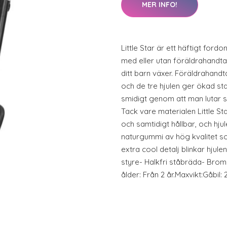
MER INFO!
Little Star är ett häftigt for
med eller utan föräldrahandta
ditt barn växer. Föräldrahandt
och de tre hjulen ger ökad stab
smidigt genom att man lutar sig
Tack vare materialen Little Star
och samtidigt hållbar, och hjul
naturgummi av hög kvalitet s
extra cool detalj blinkar hjul
styre- Halkfri ståbräda- Br
ålder: Från 2 år.Maxvikt:Gåbil: