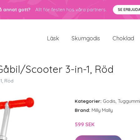
å annat gott?
Allt för festen hos våra partners.
SE ERBJUD
Läsk
Skumgodis
Choklad
 Gåbil/Scooter 3-in-1, Röd
-1, Röd
Kategorier:
Godis
,
Tuggumm
Brand:
Milly Mally
599 SEK