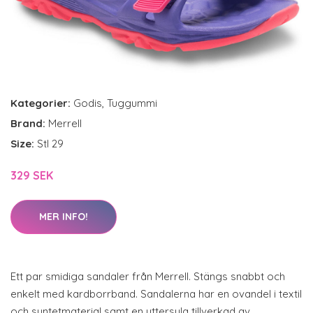
Kategorier:
Godis
,
Tuggummi
Brand:
Merrell
Size:
Stl 29
329 SEK
MER INFO!
Ett par smidiga sandaler från Merrell. Stängs snabbt och
enkelt med kardborrband. Sandalerna har en ovandel i textil
och syntetmaterial samt en yttersula tillverkad av