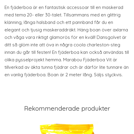
En fjäderboa är en fantastisk accessoar till en maskerad
med tema 20- eller 30-talet. Tillsammans med en glittrig
klänning, långa halsband och ett pannband får du en
elegant och tjusig maskeraddräkt. Häng boan över axlarna
och våga vara riktigt glamorös för en kväll! Dansgolvet är
ditt så glöm inte att öva in några coola charleston-steg
innan du går till festen! En fjäderboa kan också användas till
olika pysselprojekt hemma. Marabou Fjäderboa Vit är
tillverkad av äkta tunna fjädrar och är därför lite tunnare än
en vanlig fjäderboa. Boan är 2 meter lång. Säljs styckvis.
Rekommenderade produkter