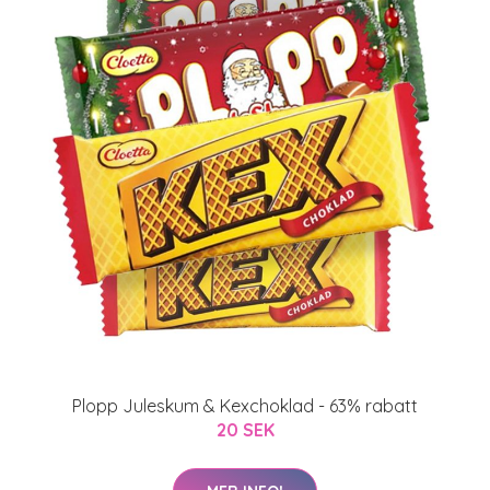
Plopp Juleskum & Kexchoklad - 63% rabatt
20 SEK