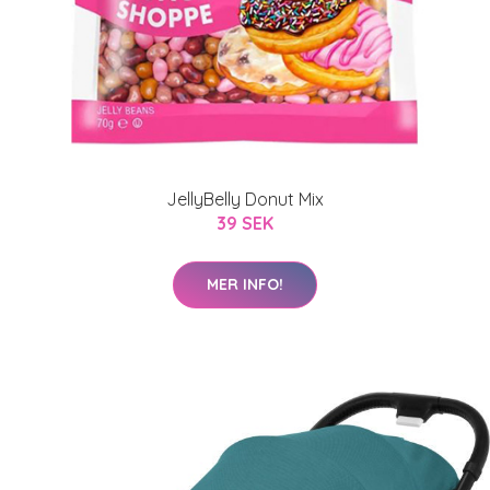
JellyBelly Donut Mix
39 SEK
MER INFO!