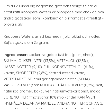
Om du vill unna dig någonting gott och frasigt så har du
hittat rätt! Knoppers Wafers är proppade med choklad och
andra godsaker som i kombination blir fantastiskt festligt -
prova själv!
Knoppers Wafers är ett kex med mjölchoklad och nötter.
Säljs styckvis om 25 gram.
Ingredienser:
socker, vegetabiliskt fett (palm, shea),
SKUMMJÖLKSPULVER* (13,5%), VETEMJÖL (12,3%),
HASSELNÖTTER (9,1%), FULLKORNSVETEMJÖL (6,1%),
kakao, SMÖRFETT* (2,6%), fettreducerad kakao,
VETESTÄRKELSE, emulgeringsmedel: lecitin (SOJA),
VASSLEPULVER (från MJÖLK), GRÄDDPULVER* (0,2%), salt,
naturliga aromer, bakpulver: natriumvätekarbonat, malda
JORDNÖTTER. *motsvarar 10% mjölkandel. KAN ÄVEN
INNEHÅLLA DELAR AV MANDEL, ANDRA NÖTTER OCH ÄGG.