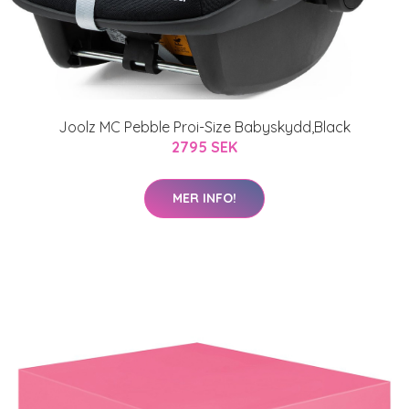
Joolz MC Pebble Proi-Size Babyskydd,Black
2795 SEK
MER INFO!