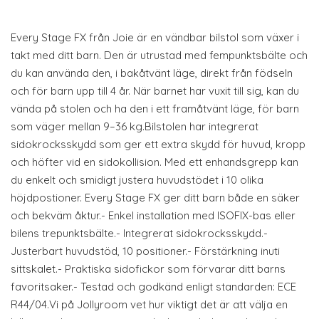
Every Stage FX från Joie är en vändbar bilstol som växer i
takt med ditt barn. Den är utrustad med fempunktsbälte och
du kan använda den, i bakåtvänt läge, direkt från födseln
och för barn upp till 4 år. När barnet har vuxit till sig, kan du
vända på stolen och ha den i ett framåtvänt läge, för barn
som väger mellan 9–36 kg.Bilstolen har integrerat
sidokrocksskydd som ger ett extra skydd för huvud, kropp
och höfter vid en sidokollision. Med ett enhandsgrepp kan
du enkelt och smidigt justera huvudstödet i 10 olika
höjdpostioner. Every Stage FX ger ditt barn både en säker
och bekväm åktur.- Enkel installation med ISOFIX-bas eller
bilens trepunktsbälte.- Integrerat sidokrocksskydd.-
Justerbart huvudstöd, 10 positioner.- Förstärkning inuti
sittskalet.- Praktiska sidofickor som förvarar ditt barns
favoritsaker.- Testad och godkänd enligt standarden: ECE
R44/04.Vi på Jollyroom vet hur viktigt det är att välja en