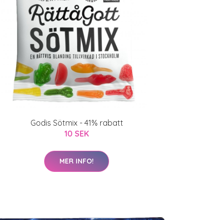
Godis Sötmix - 41% rabatt
10 SEK
MER INFO!