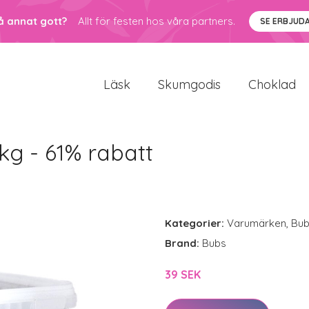
å annat gott?
Allt för festen hos våra partners.
SE ERBJUD
Läsk
Skumgodis
Choklad
2kg - 61% rabatt
Kategorier:
Varumärken
,
Bu
Brand:
Bubs
39 SEK