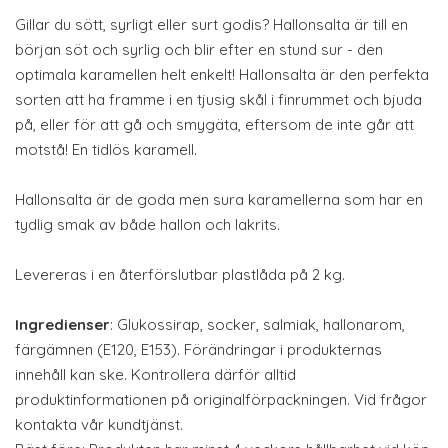
Gillar du sött, syrligt eller surt godis? Hallonsalta är till en
början söt och syrlig och blir efter en stund sur - den
optimala karamellen helt enkelt! Hallonsalta är den perfekta
sorten att ha framme i en tjusig skål i finrummet och bjuda
på, eller för att gå och smygäta, eftersom de inte går att
motstå! En tidlös karamell.
Hallonsalta är de goda men sura karamellerna som har en
tydlig smak av både hallon och lakrits.
Levereras i en återförslutbar plastlåda på 2 kg.
Ingredienser
: Glukossirap, socker, salmiak, hallonarom,
färgämnen (E120, E153). Förändringar i produkternas
innehåll kan ske. Kontrollera därför alltid
produktinformationen på originalförpackningen. Vid frågor
kontakta vår kundtjänst.