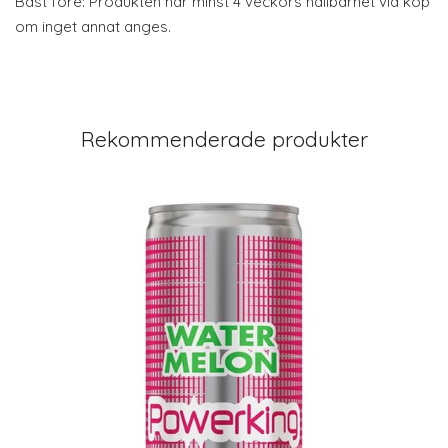
Bäst före: Produkten har minst 4 veckors hållbarhet vid köp
om inget annat anges.
Rekommenderade produkter