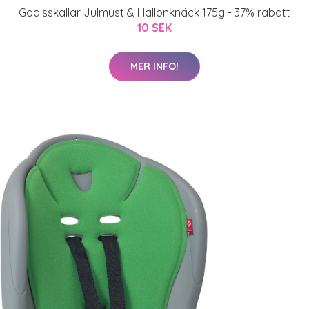
Godisskallar Julmust & Hallonknäck 175g - 37% rabatt
10 SEK
MER INFO!