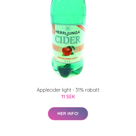
Äpplecider light - 31% rabatt
11 SEK
MER INFO!