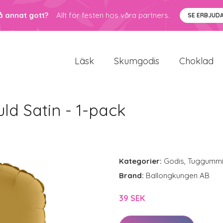
å annat gott?
Allt för festen hos våra partners.
SE ERBJUD
Läsk
Skumgodis
Choklad
ld Satin - 1-pack
Kategorier:
Godis
,
Tuggumm
Brand:
Ballongkungen AB
39 SEK