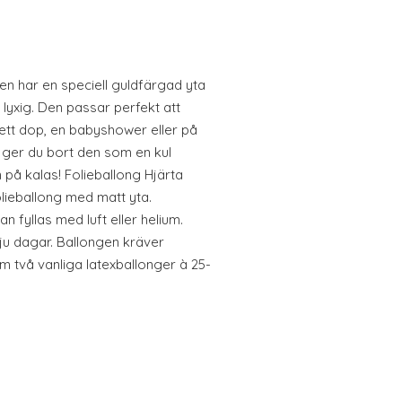
n har en speciell guldfärgad yta
lyxig. Den passar perfekt att
ett dop, en babyshower eller på
å ger du bort den som en kul
 på kalas! Folieballong Hjärta
olieballong med matt yta.
n fyllas med luft eller helium.
 sju dagar. Ballongen kräver
m två vanliga latexballonger à 25-