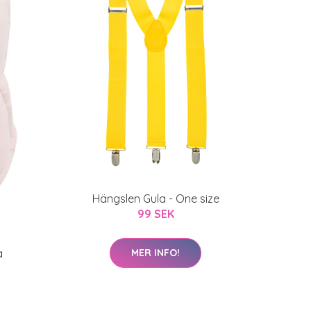
Hängslen Gula - One size
99 SEK
a
MER INFO!