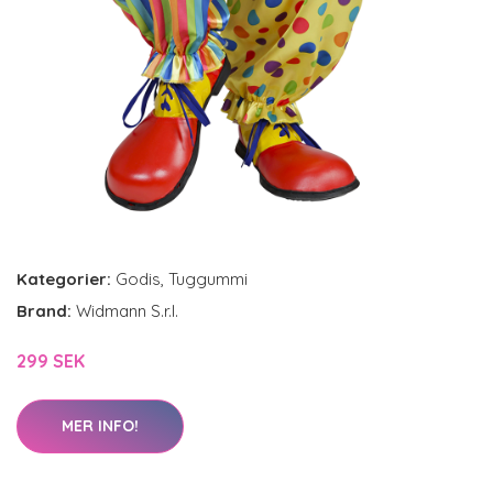
Kategorier:
Godis
,
Tuggummi
Brand:
Widmann S.r.l.
299 SEK
MER INFO!