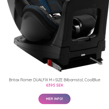
Britax Römer DUALFIX M i-SIZE Bilbarnstol, CoolBlue
6395 SEK
MER INFO!