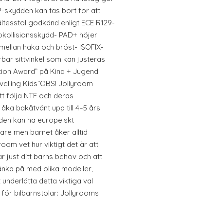
SIP-skydden kan tas bort för att
ältesstol godkänd enligt ECE R129-
dokollisionsskydd- PAD+ höjer
mellan haka och bröst- ISOFIX-
bar sittvinkel som kan justeras
ation Award” på Kind + Jugend
avelling Kids”OBS! Jollyroom
t följa NTF och deras
ka bakåtvänt upp till 4–5 års
aden kan ha europeiskt
re men barnet åker alltid
oom vet hur viktigt det är att
r just ditt barns behov och att
tänka på med olika modeller,
 underlätta detta viktiga val
e för bilbarnstolar: Jollyrooms