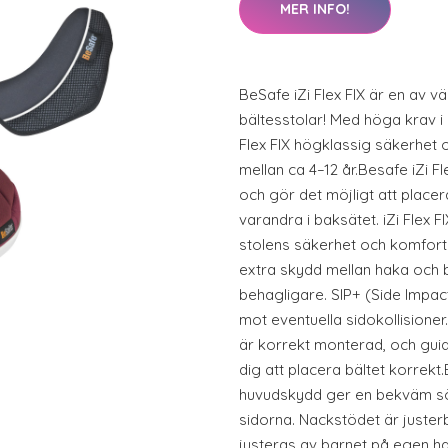
MER INFO!
BeSafe iZi Flex FIX är en av v
bältesstolar! Med höga krav i 
Flex FIX högklassig säkerhet 
mellan ca 4–12 år.Besafe iZi Fle
och gör det möjligt att placer
varandra i baksätet. iZi Flex
stolens säkerhet och komfor
extra skydd mellan haka och br
behagligare. SIP+ (Side Impac
mot eventuella sidokollisioner.
är korrekt monterad, och guid
dig att placera bältet korrekt
huvudskydd ger en bekväm sö
sidorna. Nackstödet är justerb
justeras av barnet på egen ha