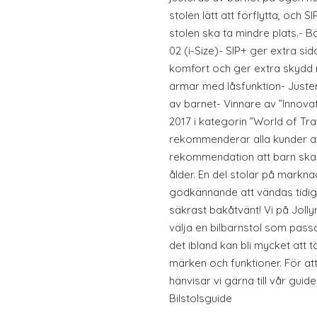
stolen lätt att förflytta, och 
stolen ska ta mindre plats.- B
02 (i-Size)- SIP+ ger extra si
komfort och ger extra skydd 
armar med låsfunktion- Juster
av barnet- Vinnare av ”Innov
2017 i kategorin ”World of Tr
rekommenderar alla kunder at
rekommendation att barn ska å
ålder. En del stolar på markn
godkännande att vändas tidiga
säkrast bakåtvänt! Vi på Jollyr
välja en bilbarnstol som passa
det ibland kan bli mycket att 
märken och funktioner. För att
hänvisar vi gärna till vår guid
Bilstolsguide