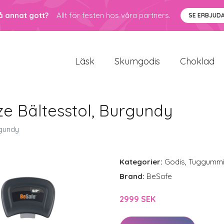
å annat gott?
Allt för festen hos våra partners.
SE ERBJUD
Läsk
Skumgodis
Choklad
ize Bältesstol, Burgundy
rgundy
Kategorier:
Godis
,
Tuggumm
Brand:
BeSafe
2999 SEK