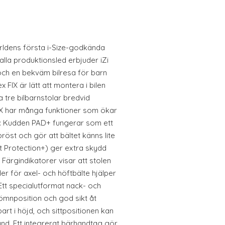
ärldens första i-Size-godkända
alla produktionsled erbjuder iZi
och en bekväm bilresa för barn
x FIX är lätt att montera i bilen
a tre bilbarnstolar bredvid
 FIX har många funktioner som ökar
t: Kudden PAD+ fungerar som ett
öst och gör att bältet känns lite
t Protection+) ger extra skydd
 Färgindikatorer visar att stolen
er för axel- och höftbälte hjälper
.Ett specialutformat nack- och
mnposition och god sikt åt
art i höjd, och sittpositionen kan
nd. Ett integrerat bärhandtag gör