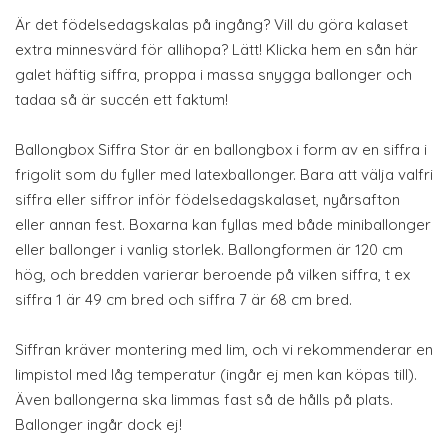
Är det födelsedagskalas på ingång? Vill du göra kalaset
extra minnesvärd för allihopa? Lätt! Klicka hem en sån här
galet häftig siffra, proppa i massa snygga ballonger och
tadaa så är succén ett faktum!
Ballongbox Siffra Stor är en ballongbox i form av en siffra i
frigolit som du fyller med latexballonger. Bara att välja valfri
siffra eller siffror inför födelsedagskalaset, nyårsafton
eller annan fest. Boxarna kan fyllas med både miniballonger
eller ballonger i vanlig storlek. Ballongformen är 120 cm
hög, och bredden varierar beroende på vilken siffra, t ex
siffra 1 är 49 cm bred och siffra 7 är 68 cm bred.
Siffran kräver montering med lim, och vi rekommenderar en
limpistol med låg temperatur (ingår ej men kan köpas till).
Även ballongerna ska limmas fast så de hålls på plats.
Ballonger ingår dock ej!