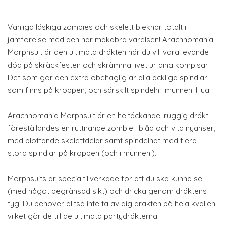
Vanliga läskiga zombies och skelett bleknar totalt i
jämförelse med den här makabra varelsen! Arachnomania
Morphsuit är den ultimata dräkten när du vill vara levande
död på skräckfesten och skrämma livet ur dina kompisar.
Det som gör den extra obehaglig är alla äckliga spindlar
som finns på kroppen, och särskilt spindeln i munnen. Hua!
Arachnomania Morphsuit är en heltäckande, ruggig dräkt
föreställandes en ruttnande zombie i blåa och vita nyanser,
med blottande skelettdelar samt spindelnät med flera
stora spindlar på kroppen (och i munnen!).
Morphsuits är specialtillverkade för att du ska kunna se
(med något begränsad sikt) och dricka genom dräktens
tyg. Du behöver alltså inte ta av dig dräkten på hela kvällen,
vilket gör de till de ultimata partydräkterna.