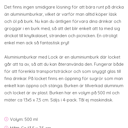
Det finns ingen smidigare lösning för att bära runt på dricka
än aluminiumburkar, vilket är varför man alltid köper läsk
och öl på burk. Nu kan du äntligen förvara dina drinkar och
groggar i en burk med, så att det blir enkelt att ta med sig
drickat till knytkalaset, stranden och picnicken. En otroligt
enkel men ack så fantastisk pryl!
Aluminiumburkar med Lock är en aluminiumburk där locket
går att ta av, så att du kan återanvända den. Fungerar både
för att förenkla transportsträckor och som snyggt glas till
fina drinkar. På locket finns en öppning för sugrör som man
enkelt kan öppna och stänga. Burken är tillverkad aluminium
och locket är av plast. Burken har en volym på 500 ml och
mäter ca 13x5 x 7,5 cm. Säljs i 4-pack. Tål ej maskindisk.
Volym: 500 ml