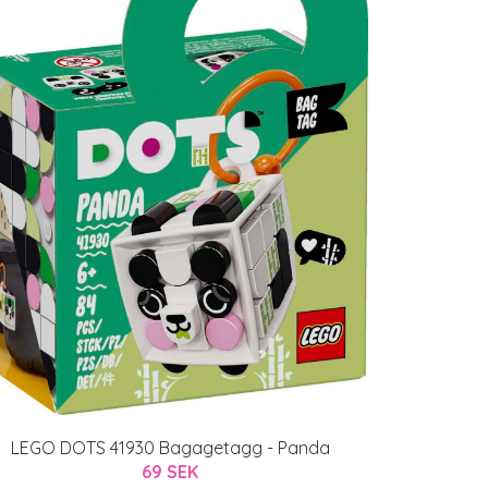
LEGO DOTS 41930 Bagagetagg - Panda
69 SEK