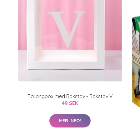
Ballongbox med Bokstav - Bokstav V
49 SEK
MER INFO!