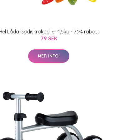
Hel Låda Godiskrokodiler 4,5kg - 73% rabatt
79 SEK
MER INFO!