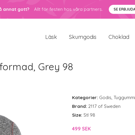
å annat gott?
Allt för festen hos våra partners.
SE ERBJUD
Läsk
Skumgodis
Choklad
rformad, Grey 98
Kategorier:
Godis
,
Tuggumm
Brand:
2117 of Sweden
Size:
Stl 98
499 SEK